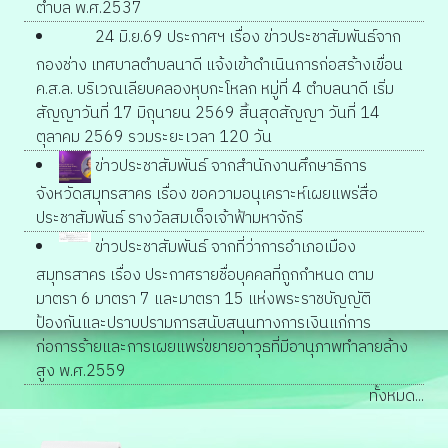
ตำบล พ.ศ.2537
24 มิ.ย.69 ประกาศฯ เรื่อง ข่าวประชาสัมพันธ์จาก
กองช่าง เทศบาลตำบลนาดี แจ้งเข้าดำเนินการก่อสร้างเขื่อน
ค.ส.ล. บริเวณเลียบคลองหุบกะโหลก หมู่ที่ 4 ตำบลนาดี เริ่ม
สัญญาวันที่ 17 มิถุนายน 2569 สิ้นสุดสัญญา วันที่ 14
ตุลาคม 2569 รวมระยะเวลา 120 วัน
ข่าวประชาสัมพันธ์ จากสำนักงานศึกษาธิการ
จังหวัดสมุทรสาคร เรื่อง ขอความอนุเคราะห์เผยแพร่สื่อ
ประชาสัมพันธ์ รางวัลสมเด็จเจ้าฟ้ามหาจักรี
ข่าวประชาสัมพันธ์ จากที่ว่าการอำเภอเมือง
สมุทรสาคร เรื่อง ประกาศรายชื่อบุคคลที่ถูกกำหนด ตาม
มาตรา 6 มาตรา 7 และมาตรา 15 แห่งพระราชบัญญัติ
ป้องกันและปราบปรามการสนับสนุนทางการเงินแก่การ
ก่อการร้ายและการเผยแพร่ขยายอาวุธที่มีอานุภาพทำลายล้าง
สูง พ.ศ.2559
ทั้งหมด...