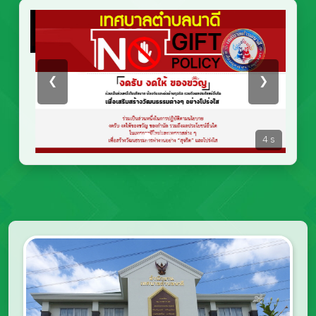
❮
❯
2
s