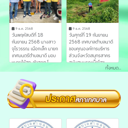
9 ธ.ค. 2568
9 ธ.ค. 2568
วันพฤหัสบดีที่ 18
วันศุกร์ที่ 19 กันยายน
กันยายน 2568 นางสาว
2568 เทศบาลตำบลนาดี
จุไรวรรณ เผือกเล็ก นายก
ขอบคุณองค์การบริหาร
เทศมนตรีตําบลนาดี มอบ
ส่วนจังหวัดสมุทรสาคร
หมายให้สท. ชัยสฤต โ...
สนับสนุนรถแบ็คโฮข...
ทั้งหมด...