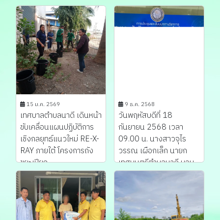
พิจ...
รณ...
15 ม.ค. 2569
9 ธ.ค. 2568
เทศบาลตำบลนาดี เดินหน้า
วันพฤหัสบดีที่ 18
ขับเคลื่อนแผนปฏิบัติการ
กันยายน 2568 เวลา
เชิงกลยุทธ์แนวใหม่ RE-X-
09.00 น. นางสาวจุไร
RAY ภายใต้ โครงการถัง
วรรณ เผือกเล็ก นายก
ขยะเปียก ...
เทศมนตรีตำบลนาดี มอบ
หมายให...