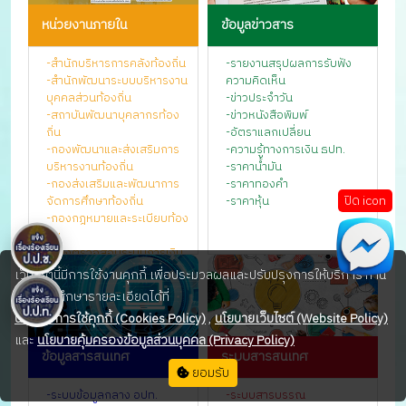
หน่วยงานภายใน
ข้อมูลข่าวสาร
-สำนักบริหารการคลังท้องถิ่น
-รายงานสรุปผลการรับฟัง
-สำนักพัฒนาระบบบริหารงาน
ความคิดเห็น
บุคคลส่วนท้องถิ่น
-ข่าวประจำวัน
-สถาบันพัฒนาบุคลากรท้อง
-ข่าวหนังสือพิมพ์
ถิ่น
-อัตราแลกเปลี่ยน
-กองพัฒนาและส่งเสริมการ
-ความรู้ทางการเงิน ธปท.
บริหารงานท้องถิ่น
-ราคาน้ำมัน
-กองส่งเสริมและพัฒนาการ
-ราคาทองคำ
ปิด icon
จัดการศึกษาท้องถิ่น
-ราคาหุ้น
-กองกฎหมายและระเบียบท้อง
ถิ่น
-กองตรวจสอบระบบการเงิน
บัญชีท้องถิ่น
เว็บไซต์นี้มีการใช้งานคุกกี้ เพื่อประมวลผลและปรับปรุงการให้บริการ ท่าน
-กองยุทธศาสตร์และแผนงาน
สามารถศึกษารายละเอียดได้ที่
-กองการเจ้าหน้าที่
นโยบายการใช้คุกกี้ (Cookies Policy)
,
นโยบายเว็บไซต์ (Website Policy)
-กองคลัง
-สำนักงานเลขานุการกรม
และ
นโยบายคุ้มครองข้อมูลส่วนบุคคล (Privacy Policy)
ข้อมูลสารสนเทศ
ระบบสารสนเทศ
-ศูนย์เทคโนโลยีสารสนเทศ
ยอมรับ
ท้องถิ่น
-กลุ่มตรวจสอบภายใน
-ระบบข้อมูลกลาง อปท.
-ระบบสารบรรณ