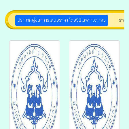
ประกาศผู้ชนะการเสนอราคา โดยวิธีเฉพาะเจาะจง
ราคา