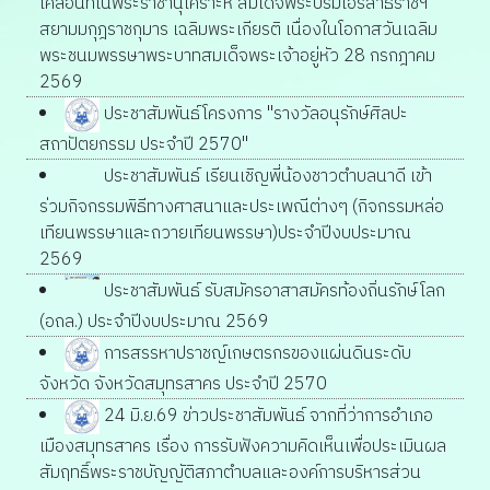
เคลื่อนที่ในพระราชานุเคราะห์ สมเด็จพระบรมโอรสาธิราชฯ
สยามมกุฎราชกุมาร เฉลิมพระเกียรติ เนื่องในโอกาสวันเฉลิม
พระชนมพรรษาพระบาทสมเด็จพระเจ้าอยู่หัว 28 กรกฎาคม
2569
ประชาสัมพันธ์โครงการ "รางวัลอนุรักษ์ศิลปะ
สถาปัตยกรรม ประจำปี 2570"
ประชาสัมพันธ์ เรียนเชิญพี่น้องชาวตำบลนาดี เข้า
ร่วมกิจกรรมพิธีทางศาสนาและประเพณีต่างๆ (กิจกรรมหล่อ
เทียนพรรษาและถวายเทียนพรรษา)ประจำปีงบประมาณ
2569
ประชาสัมพันธ์ รับสมัครอาสาสมัครท้องถิ่นรักษ์โลก
(อถล.) ประจำปีงบประมาณ 2569
การสรรหาปราชญ์เกษตรกรของแผ่นดินระดับ
จังหวัด จังหวัดสมุทรสาคร ประจำปี 2570
24 มิ.ย.69 ข่าวประชาสัมพันธ์ จากที่ว่าการอำเภอ
เมืองสมุทรสาคร เรื่อง การรับฟังความคิดเห็นเพื่อประเมินผล
สัมฤทธิ์พระราชบัญญัติสภาตำบลและองค์การบริหารส่วน