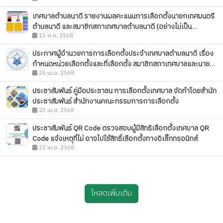
เมื่อวันที่ 11 พฤษภาคม 2568
เทศบาลตำบลนาดี รายงานผลคะแนนการเลือกตั้งนายกเทศมนตรี
ตำบลนาดี และสมาชิกสภาเทศบาลตำบลนาดี (อย่างไม่เป็น
ทางการ) เวลา 00.50 น.
13 พ.ค. 2568
ประกาศผู้อำนวยการการเลือกตั้งประจำเทศบาลตำบลนาดี เรื่อง
กำหนดหน่วยเลือกตั้งและที่เลือกตั้ง สมาชิกสภาเทศบาลและนายก
เทศมนตรี เขตเลือกตั้งที่ 1 และเขตเลือกตั้งที่ 2 (ส.ถ./ผ.ถ. 3/1)
25 เม.ย. 2568
ประชาสัมพันธ์ คู่มือประชาชน การเลือกตั้งเทศบาล จัดทำโดยสำนัก
ประชาสัมพันธ์ สำนักงานคณะกรรมการการเลือกตั้ง
23 เม.ย. 2568
ประชาสัมพันธ์ QR Code ตรวจสอบผู้มีสิทธิเลือกตั้งเทศบาล QR
Code แจ้งเหตุที่ไม่ อาจไปใช้สิทธิ์เลือกตั้งทางอิเล็กทรอนิกส์
22 เม.ย. 2568
โหลดเพิ่มเติม