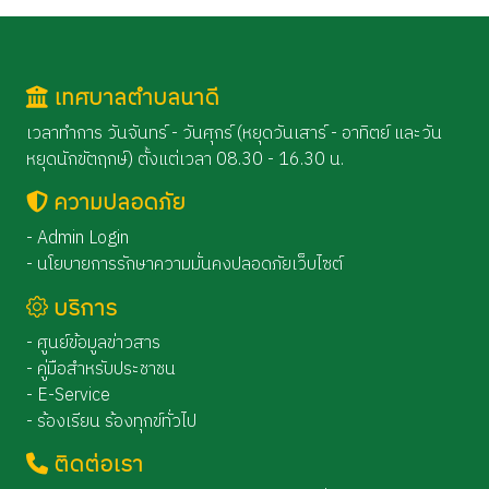
เทศบาลตำบลนาดี
เวลาทำการ วันจันทร์ - วันศุกร์ (หยุดวันเสาร์ - อาทิตย์ และวัน
หยุดนักขัตฤกษ์) ตั้งแต่เวลา 08.30 - 16.30 น.
ความปลอดภัย
- Admin Login
- นโยบายการรักษาความมั่นคงปลอดภัยเว็บไซต์
บริการ
- ศูนย์ข้อมูลข่าวสาร
- คู่มือสำหรับประชาชน
- E-Service
- ร้องเรียน ร้องทุกข์ทั่วไป
ติดต่อเรา